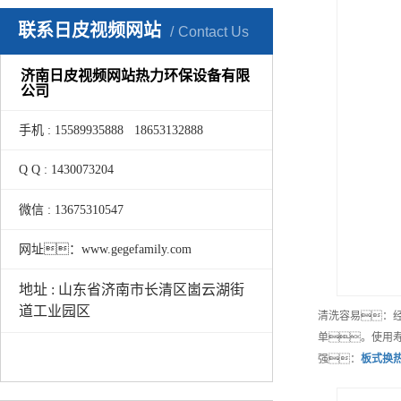
联系日皮视频网站
Contact Us
济南日皮视频网站热力环保设备有限
公司
手机 : 15589935888 18653132888
Q Q : 1430073204
微信 : 13675310547
网址：www.gegefamily.com
地址 : 山东省济南市长清区崮云湖街
道工业园区
清洗容易：
单。使用
强：
板式换