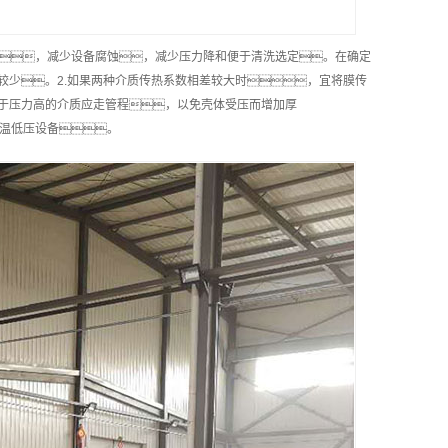
，减少设备腐蚀，减少压力降和便于清洗选定。在确定
较少。2.如果两种介质传热系数相差较大时，宜将膜传
对于压力高的介质应走管程，以免壳体受压而增加厚
低温低压设备。