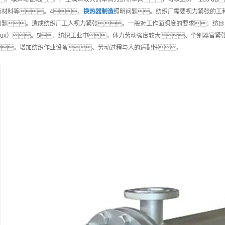
音材料等。4、
换热器制造
照明问题。纺织厂需要视力紧张的工
问题。造成纺织厂工人视力紧张。一般对工作面照度的要求：纺纱为6
5Lux）。5、纺织工业中，体力劳动强度较大、个别器官
，增加纺织作业设备、劳动过程与人的适配性。