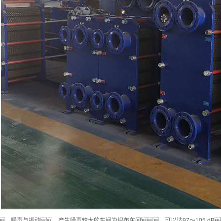
、噪声与振动。产生噪声较大的车间为织布车间，可以达97～105 dB