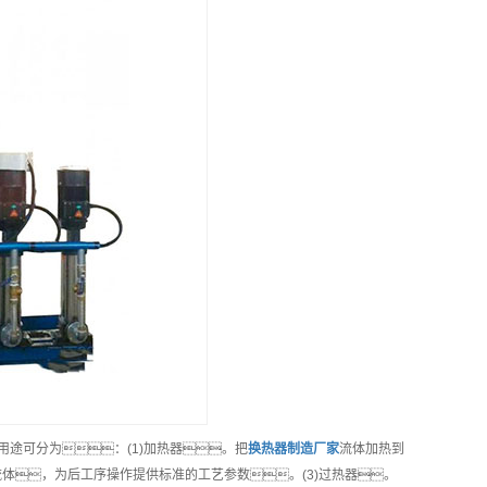
用途可分为：(1)加热器。把
换热器制造
厂家
流体加热到
体，为后工序操作提供标准的工艺参数。(3)过热器。