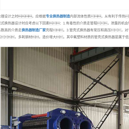
合理设计之时，应根据
专业
换热器制造
内部流体性质，从有利于传热
壳式换热器设计时应考虑以下因素：1.有毒性的介质走管程，泄露的机会
系数高的介质走
换热器制造
厂家
壳程。3.管壳式换热器有常压和高压，
，多耗钢材，造价增大。其中氟塑料材质的管壳式换热器是属于