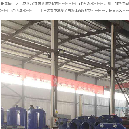
于把流体(工艺气或蒸汽)加热到过热状态。(4)蒸发器。用于加热
化。(5)再沸器。用于使装置中冷凝了的液体再度加热，使其蒸发