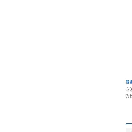
智
方
为