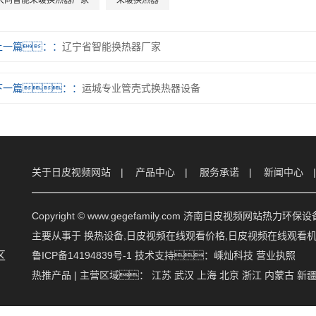
大同智能采暖换热器厂家
采暖换热器
上一篇：
辽宁省智能换热器厂家
下一篇：
运城专业管壳式换热器设备
关于日皮视频网站
产品中心
服务承诺
新闻中心
Copyright © www.gegefamily.com 济南日皮视频网站热力环
主要从事于
换热设备
,
日皮视频在线观看价格
,
日皮视频在线观看
区
鲁ICP备14194839号-1
技术支持：
嵊灿科技
营业执照
热推产品
| 主营区域：
江苏
武汉
上海
北京
浙江
内蒙古
新