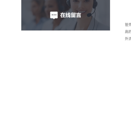
管
高
外