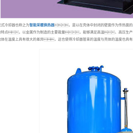
壳式冷却器也称之为
智能
采暖换热器
，是以在壳体中封闭的壁面作为传热面的
的特点，以金属作为制造的主要裁量，能够满足高温、高压生产
流体在温度上具有很大的差异，这也使得冷却器管束的温度与壳体的温度也具