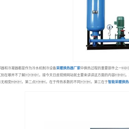
却器和冷凝器都是作为冷水机制冷设备
采暖换热器
厂家
中换热过程的重要部件之一
区别在哪并不了解，接今天日皮视频网站就主要来讲讲这方面的内容。
有无相变，第二点，在于传热系数的不同，第三在于
智能
采暖换热