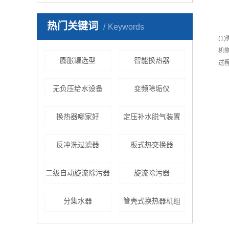
热门关键词
Keywords
(
机
膨胀罐选型
智能换热器
过
无负压给水设备
变频除垢仪
换热器哪家好
定压补水脱气装置
反冲洗过滤器
板式热交换器
二级自动旋流除污器
旋流除污器
分集水器
管壳式换热器机组