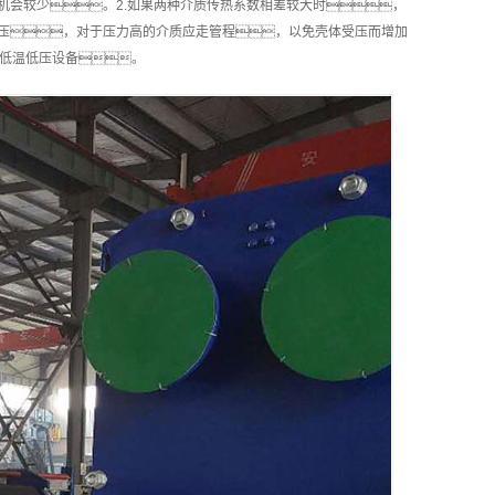
机会较少。2.如果两种介质传热系数相差较大时，
高压，对于压力高的介质应走管程，以免壳体受压而增加
于低温低压设备。