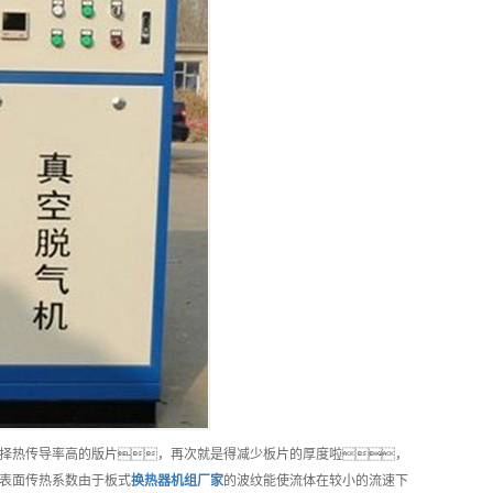
择热传导率高的版片，再次就是得减少板片的厚度啦，
表面传热系数由于板式
换热器机组
厂家
的波纹能使流体在较小的流速下