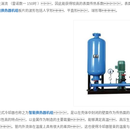
生湍流 （雷诺数一 150时 ），因此能获得较高的表面传热系数，
能
换热器机组
板片的波形包括人字形、平直形、球形等。
壳式冷却器也称之为
智能
换热器机组
，是以在壳体中封闭的壁面作为传热面的
靠性高的特点，以金属作为制造的主要裁量，能够满足高温、高压生
。管内外流体在温度上具有很大的差异，这也使得冷却器管束的温度