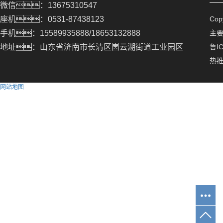
微信：13675310547
座机：0531-87438123
Co
手机：15589935888/18653132888
主
地址：山东省济南市长清区崮云湖街道工业园区
鲁IC
热
网站地图