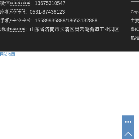
微信：13675310547
座机：0531-87438123
Co
手机：15589935888/18653132888
主
地址：山东省济南市长清区崮云湖街道工业园区
鲁IC
热
网站地图