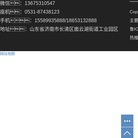
微信：13675310547
座机：0531-87438123
Co
手机：15589935888/18653132888
主
地址：山东省济南市长清区崮云湖街道工业园区
鲁IC
热
网站地图