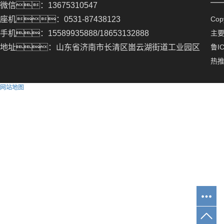
微信：13675310547
座机：0531-87438123
Co
手机：15589935888/18653132888
主
地址：山东省济南市长清区崮云湖街道工业园区
鲁IC
热
网站地图