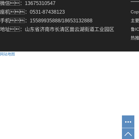
微信：13675310547
座机：0531-87438123
Co
手机：15589935888/18653132888
主
地址：山东省济南市长清区崮云湖街道工业园区
鲁IC
热
网站地图