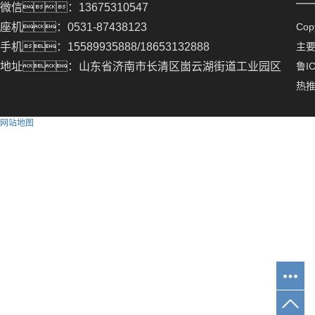
微信：13675310547
座机：0531-87438123
Co
手机：15589935888/18653132888
主
地址：山东省济南市长清区崮云湖街道工业园区
鲁IC
热
网站地图