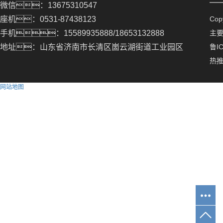
微信：13675310547
座机：0531-87438123
Co
手机：15589935888/18653132888
主
地址：山东省济南市长清区崮云湖街道工业园区
鲁IC
热
网站地图